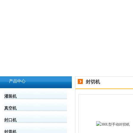
产品中心
封切机
灌装机
真空机
封口机
封盖机