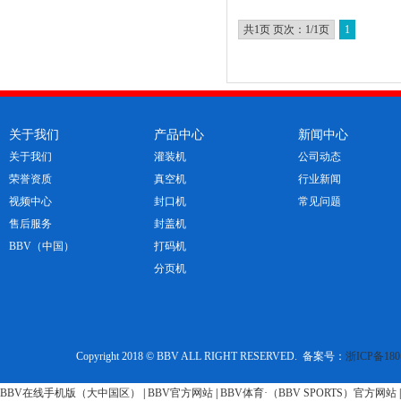
共1页 页次：1/1页
1
关于我们
产品中心
新闻中心
关于我们
灌装机
公司动态
荣誉资质
真空机
行业新闻
视频中心
封口机
常见问题
售后服务
封盖机
BBV（中国）
打码机
分页机
Copyright 2018 © BBV ALL RIGHT RESERVED. 备案号：
浙ICP备180
BBV在线手机版（大中国区）
|
BBV官方网站
|
BBV体育·（BBV SPORTS）官方网站