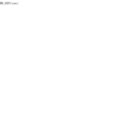
网
|
BBV.com
|