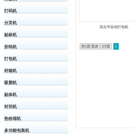
打码机
分页机
高台半自动打包机
贴标机
共1页 页次：1/1页
1
折纸机
打包机
封箱机
吸塑机
贴体机
封切机
热收缩机
多功能包装机