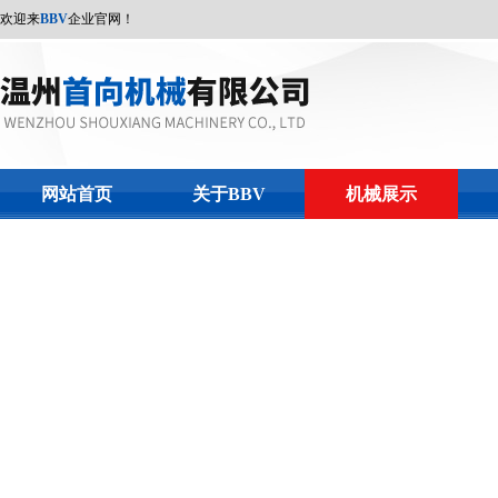
欢迎来
BBV
企业官网！
网站首页
关于BBV
机械展示