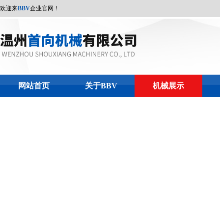
欢迎来
BBV
企业官网！
网站首页
关于BBV
机械展示