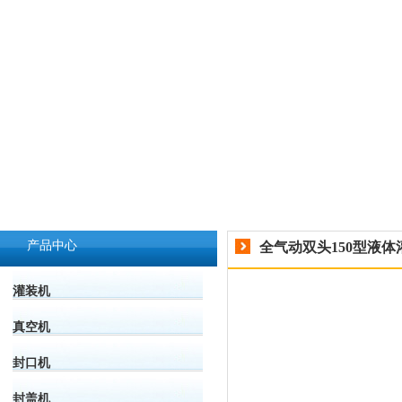
产品中心
全气动双头150型液
灌装机
真空机
封口机
封盖机