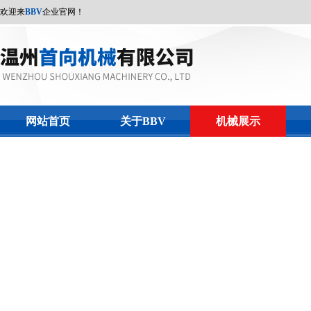
欢迎来
BBV
企业官网！
网站首页
关于BBV
机械展示