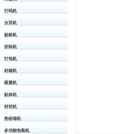
打码机
分页机
贴标机
折纸机
打包机
封箱机
吸塑机
贴体机
封切机
热收缩机
多功能包装机