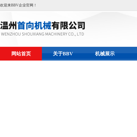
欢迎来BBV企业官网！
网站首页
关于BBV
机械展示