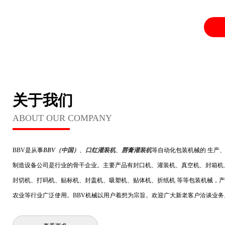
180双头小型数控灌装机
150型液体灌装机
关于我们
ABOUT OUR COMPANY
BBV是从事
BBV（中国）
、
口红灌装机
、
唇膏灌装机
等自动化包装机械的 生产
制造设备公司是行业的骨干企业。主要产品有封口机、灌装机、真空机、封箱机
封切机、打码机、贴标机、封盖机、吸塑机、贴体机、折纸机 等等包装机械，
农业等行业广泛使用。BBV机械以用户着想为宗旨。欢迎广大新老客户洽谈业务