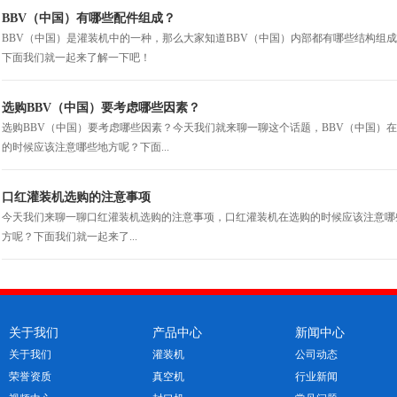
BBV（中国）有哪些配件组成？
BBV（中国）是灌装机中的一种，那么大家知道BBV（中国）内部都有哪些结构组
下面我们就一起来了解一下吧！
选购BBV（中国）要考虑哪些因素？
选购BBV（中国）要考虑哪些因素？今天我们就来聊一聊这个话题，BBV（中国）
的时候应该注意哪些地方呢？下面...
口红灌装机选购的注意事项
今天我们来聊一聊口红灌装机选购的注意事项，口红灌装机在选购的时候应该注意哪
方呢？下面我们就一起来了...
关于我们
产品中心
新闻中心
关于我们
灌装机
公司动态
荣誉资质
真空机
行业新闻