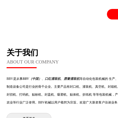
180双头小型数控灌装机
关于我们
ABOUT OUR COMPANY
BBV是从事
BBV（中国）
、
口红灌装机
、
唇膏灌装机
等自动化包装机械的 生产
制造设备公司是行业的骨干企业。主要产品有封口机、灌装机、真空机、封箱机
封切机、打码机、贴标机、封盖机、吸塑机、贴体机、折纸机 等等包装机械，
农业等行业广泛使用。BBV机械以用户着想为宗旨。欢迎广大新老客户洽谈业务